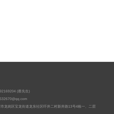
92169204 (蔡先生)
32670@qq.com
圳市龙岗区宝龙街道龙东社区吓井二村新井路13号4栋一、二层