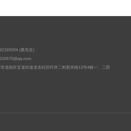
92169204 (蔡先生)
32670@qq.com
圳市龙岗区宝龙街道龙东社区吓井二村新井路13号4栋一、二层