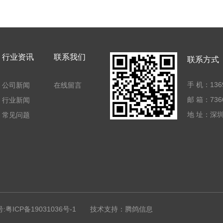
行业资讯
联系我们
联系方式
手 机：136
公司新闻
在线留言
邮 箱：7366
行业新闻
地 址：深
常见问题
:粤ICP备19031036号-1
技术支持：
腾鸽信息