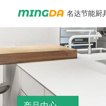
名达节能厨
产品中心