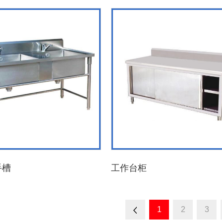
手槽
工作台柜
1
2
3