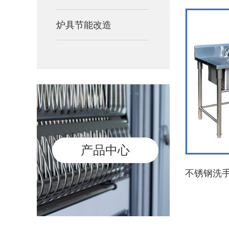
炉具节能改造
产品中心
不锈钢洗